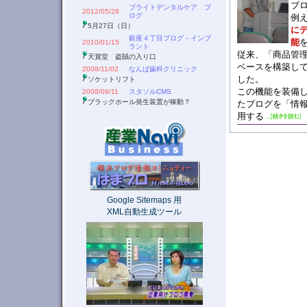
ブ
ブライトデンタルケア ブ
2012/05/28
ログ
例
5月27日（日）
に
銀座４丁目ブログ－インプ
能
2010/01/15
ラント
従来、「商品管
天賞堂 盗賊の入り口
ベースを構築し
2008/11/02
なんば歯科クリニック
した。
ソケットリフト
この機能を装備
2008/09/11
スタソルCMS
ブラックホール発生装置が稼動？
たブログを「情
用する
Google Sitemaps 用
XML自動生成ツール