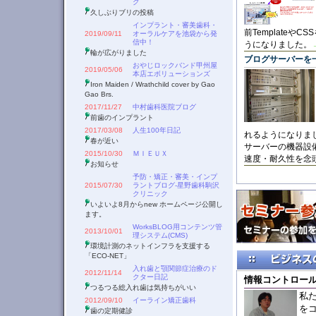
グ
久しぶりブリの投稿
インプラント・審美歯科・
前Template
2019/09/11
オーラルケアを池袋から発
信中！
うになりました。
輪が広がりました
ブログサーバーを
おやじロックバンド甲州屋
2019/05/06
本店エボリューションズ
Iron Maiden / Wrathchild cover by Gao
Gao Brs.
2017/11/27
中村歯科医院ブログ
前歯のインプラント
2017/03/08
人生100年日記
れるようになりま
春が近い
サーバーの機器設
2015/10/30
ＭＩＥＵＸ
速度・耐久性を念
お知らせ
予防・矯正・審美・インプ
2015/07/30
ラントブログ-星野歯科駒沢
クリニック
いよいよ8月からnew ホームページ公開し
ます。
WorksBLOG用コンテンツ管
2013/10/01
理システム(CMS)
環境計測のネットインフラを支援する
「ECO-NET」
入れ歯と顎関節症治療のド
2012/11/14
クター日記
情報コントロー
つるつる総入れ歯は気持ちがいい
私
2012/09/10
イーライン矯正歯科
を
歯の定期健診