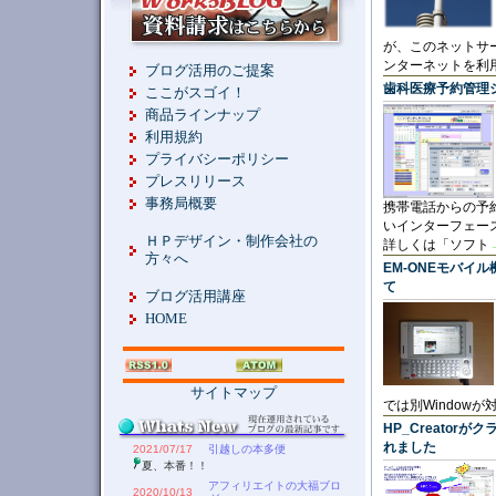
が、このネットサ
ンターネットを利
ブログ活用のご提案
歯科医療予約管理シス
ここがスゴイ！
商品ラインナップ
利用規約
プライバシーポリシー
プレスリリース
事務局概要
携帯電話からの予
いインターフェー
ＨＰデザイン・制作会社の
詳しくは「ソフト
方々へ
EM-ONEモバイ
て
ブログ活用講座
HOME
サイトマップ
では別Window
HP_Creato
れました
2021/07/17
引越しの本多便
夏、本番！！
アフィリエイトの大福ブロ
2020/10/13