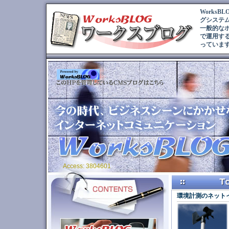
Works
グシステ
一般的な
で運用す
っていま
Access: 3804601
環境計測のネットイ